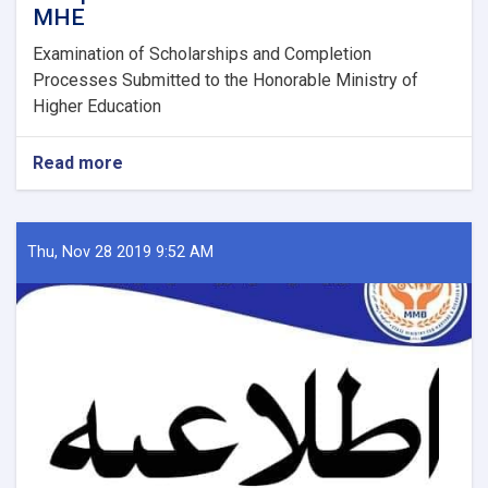
MHE
Examination of Scholarships and Completion
Processes Submitted to the Honorable Ministry of
Higher Education
Read more
about
Examination
of
Scholarships
and
Thu, Nov 28 2019 9:52 AM
Completion
Processes
Submitted
to
the
MHE