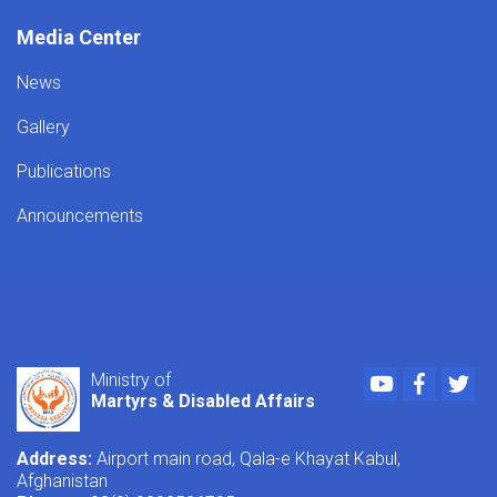
Media Center
News
Gallery
Publications
Announcements
Youtube
Faceboo
Twi
Ministry of
Martyrs & Disabled Affairs
Address:
Airport main road, Qala-e Khayat Kabul,
Afghanistan