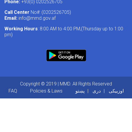
Phone:
+93(0) 0202526705
Call Center
No#: (0202526705)
Email:
info@mmd.gov.af
Working Hours
: 8:00 AM to 4:00 PM,(Thursday up to 1:00
pm)
Copyright © 2019 | MMD. All Rights Reserved
Footer menu
FAQ
Policies & Laws
پښتو
دری
اوزبیکی