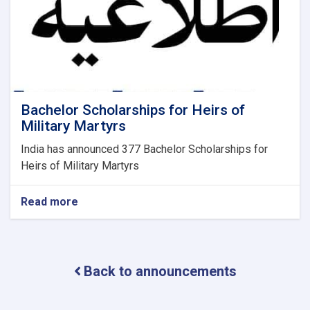
Bachelor Scholarships for Heirs of
Military Martyrs
India has announced 377 Bachelor Scholarships for
Heirs of Military Martyrs
Read more
about
Bachelor
Scholarships
for
Heirs
Back to announcements
of
Military
Martyrs