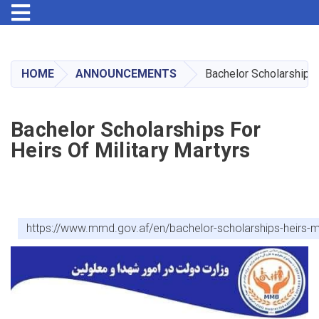
Toggle navigation
Skip
to
main
HOME
ANNOUNCEMENTS
Bachelor Scholarships 
content
Bachelor Scholarships For
Heirs Of Military Martyrs
https://www.mmd.gov.af/en/bachelor-scholarships-heirs-mi