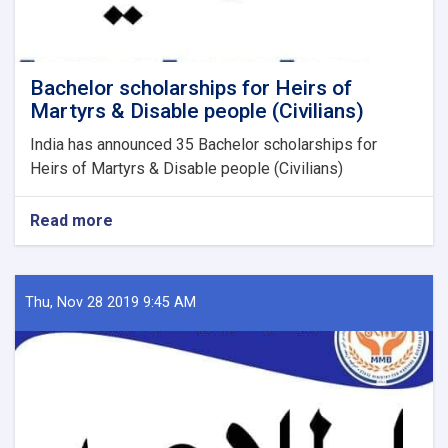
Bachelor scholarships for Heirs of
Martyrs & Disable people (Civilians)
India has announced 35 Bachelor scholarships for
Heirs of Martyrs & Disable people (Civilians)
Read more
about
Bachelor
scholarships
for
Heirs
Thu, Nov 28 2019 9:45 AM
of
Martyrs
&
Disable
people
(Civilians)