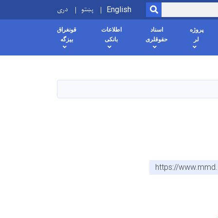
پښتو
دری
SEARCH
English
پروژه
اسناد
اطلاعات
قونغراق
لر
حقوقلری
بانکی
بیزگه
https://www.mmd.