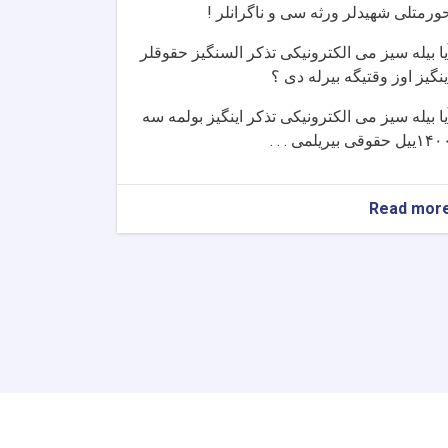
ورمتلی شهیدلر ورثه سی و ناگرانلر
!
یا بیله سیز می الکترونیکی تذکر السنگیز حقوقلر
ینگیز اوز وقتیگه بیرله دی ؟
یا بیله سیز می الکترونیکی تذکر اینگیز بولمه سه
۱۴۰
ییل حقوقی بیریلمی . . .
about
Read mor
حورمتلی
شهیدلر
ورثه
سی
و
ناگرانلر
!