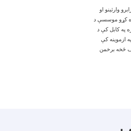
رو وارثینو او
ده کړو موسسې د
ه په کابل کې د
ه ازموینه کې
یف څخه برخمن