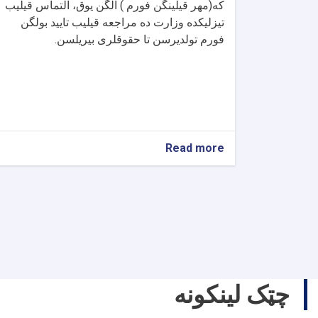
که(مهر قیلینگن فورم ) آلگن یوق، التماس قیلیب
تیزلیکده وزارت ده مراجعه قیلیب تایید بولگن
فورم تولدیرسن تا حقوقلری بیریلسن.
about
Read more
اعلان
چټک لینکونه