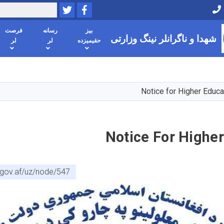
Twitter
Facebook
Search
بیز
رسانه
فرصت
شهدا و ناگرانلر نینگ وزارتی
حقیمیزده
لر
لر
Skip
to
main
Notice for Higher Educa
content
Notice For Highe
gov.af/uz/node/547