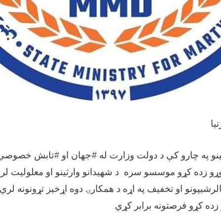
یا
لینو په چارو کې د دولت وزارت له #جهان او #تابش خصوصي 
وړو زده کړو موسسو سره د شهیدانو وارثینو او معلولیت لرو
لرشیپونو او تخفیف په اړه د همکارۍ دوه اړخیز تړونونه لر
زده کړو فرصتونه برابر کړي.