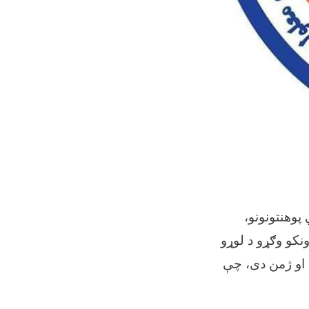
پوهنتونونو،
نکو وګړو د لوړو
ي او ژمن دی، چې