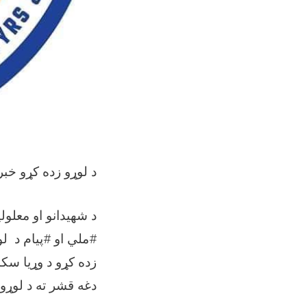
د لوړو زده کړو خبرت
د شهیدانو او معلو
#ملي او #پیام د ل
زده کړو د وړیا سکا
دغه قشر ته د لوړو 