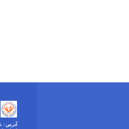
آدرس
: ع