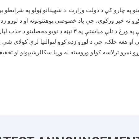
ینو په چارو کې د دولت وزارت د شهیدانو ټولو په شرایطو براب
ړو ته خبر ورکوي، چې یاد خصوصي پوهنتونونه او د لوړو ز
 په ورځ د تلې میاشتې په
۳
نېټه د نویو محصلینو د جذب لپار
ي او هغه خلک، چې د لوړو زده کړو لېوالتیا لري کولای شي پ
ړو نمرو ترلاسه کولو وروسته له وړیا سکالرشیپونو او تخف