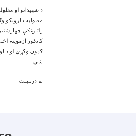
د شهیدانو او معلول
معلولیت لرونکو وګ
راتلونکې چهارشنبې
کانکور ازموینه اخل
ګډون وکړي او د لو
شي.
په درنښت