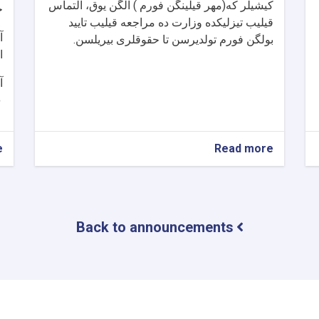
کیشیلر که(مهر قیلینگن فورم ) آلگن یوق، التماس
ح
قیلیب تیزلیکده وزارت ده مراجعه قیلیب تایید
آ
بولگن فورم تولدیرسن تا حقوقلری بیریلسن.
ا
آ
۰
e
about
Read more
اعلان
Back to announcements