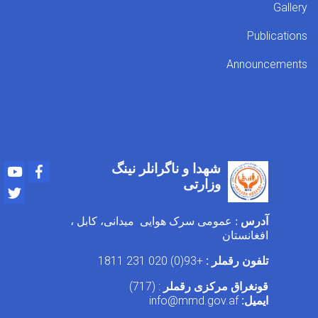
شهدا و ناگرانلر نینگ
Youtube
Facebook
وزارتی
Twitter
: مومی سرک هوایی میدانی، کابل
ستان
+93(0) 020 231 1811
قملر
: (717)
مرکزی رقملر