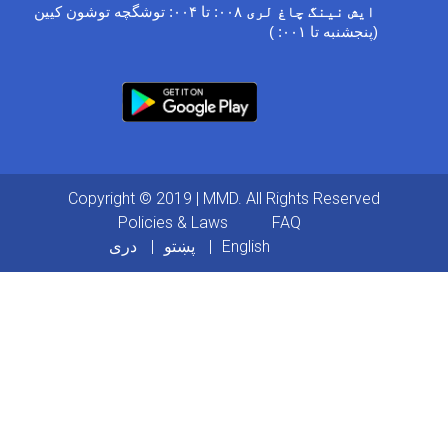
توشگچه توشون کیین
۰۰۴:
تا
۰۰۸:
 چاغ لری
۰۰۱: )
(
Copyright © 2019 | MMD. All Rights
Footer
Policies & Laws
FAQ
دری
پښتو
English