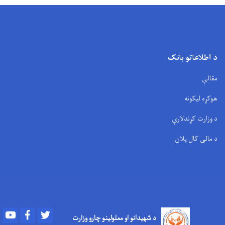
د اطلاعاتو بانک
مقالې
هوکړه لیکونه
د وزارت کړندلارې
د مالی کال پلان
Youtube
Facebook
Twitter
د شهیدانو او معلولینو چارو وزارت