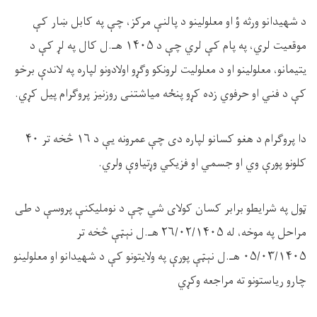
د شهیدانو ورثه ؤ او معلولینو د پالنې مرکز، چې په کابل ښار کې
موقعیت لري، په پام کې لري چې د
۱۴۰۵
هـ.ل کال په لړ کې د
یتیمانو، معلولینو او د معلولیت لرونکو وګړو اولادونو لپاره په لاندې برخو
کې د فني او حرفوي زده کړو پنځه میاشتنی روزنیز پروګرام پیل کړي.
دا پروګرام د هغو کسانو لپاره دی چې عمرونه یې د
۱۶
څخه تر
۴۰
کلونو پورې وي او جسمي او فزیکي وړتیاوې ولري.
ټول په شرایطو برابر کسان کولای شي چې د نوملیکنې پروسې د طی
مراحل په موخه، له
۲۶/۰۲/۱۴۰۵
هـ.ل نېټې څخه تر
۰۵/۰۳/۱۴۰۵
هـ.ل نېټې پورې په ولایتونو کې د شهیدانو او معلولینو
چارو ریاستونو ته مراجعه وکړي