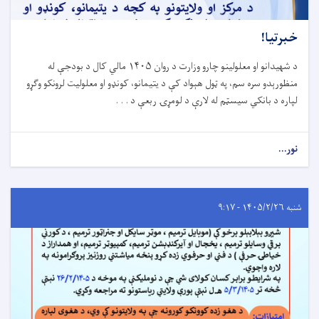
خبرتیا!
د شهیدانو او معلولینو چارو وزارت د روان
۱۴۰۵
مالي کال د بودجې له
منظورېدو سره سم، په ټول هېواد کې د یتیمانو، کونډو او معلولیت لرونکو وګړو
لپاره د بانکي سیسټم له لارې د لومړۍ ربعې د . . .
نور...
شنبه ۱۴۰۵/۲/۲۶ - ۹:۱۷