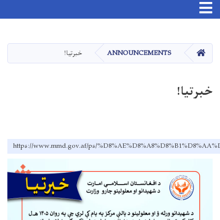
Toggle navigation
اصلي
منځپانګه
دانګل
کور
ANNOUNCEMENTS
خبرتیا!
خبرتیا!
https://www.mmd.gov.af/ps/%D8%AE%D8%A8%D8%B1%D8%AA