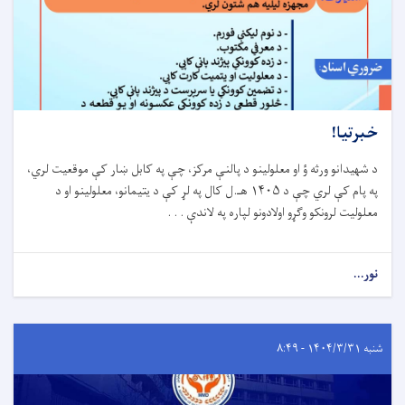
خبرتیا!
د شهیدانو ورثه ؤ او معلولینو د پالنې مرکز، چې په کابل ښار کې موقعیت لري،
په پام کې لري چې د
۱۴۰۵
هـ.ل کال په لړ کې د یتیمانو، معلولینو او د
معلولیت لرونکو وګړو اولادونو لپاره په لاندې . . .
نور...
شنبه ۱۴۰۴/۳/۳۱ - ۸:۴۹