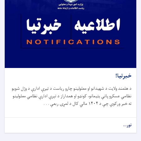
خبرتیا!
د هلمند ولایت د شهیدانو او معلولینو چارو ریاست د تیرې ادارې د وژل شویو
نظامي عسکرو پاتې یتیمانو، کونډو او همداراز د تېرې ادارې نظامي معلولینو
ته خبر ورکوي چې د
۱۴۰۴
مالي کال د لمړۍ ربعې . . .
نور...