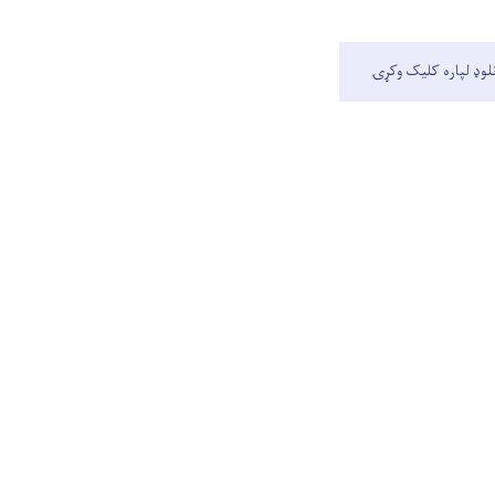
نلوډ لپاره کلیک وکړۍ