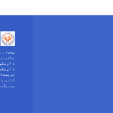
پته:
د ه
بلاکونه
د اړیکې
د اړیکو
بریښنا
کاري وخ
پورې(پنجشن