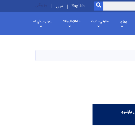
اوزبیکی
SEARCH
English
دری
پروژې
حقوقی سندونه
د اطلاعاتو بانک
زمونږ سره اړیکه
 ډاونلوډ