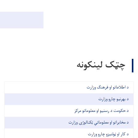
چټک لینکونه
د اطلاعاتو او فرهنګ وزارت
د بهرنیو چارو وزارت
د حکومت د رسنیو او معلوماتو مرکز
د مخابراتو او معلوماتي ټکنالوژۍ وزارت
د کار او ټولنیزو چارو وزارت