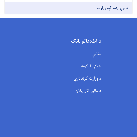
دلوړو زده کړو وزارت
د اطلاعاتو بانک
مقالې
هوکړه لیکونه
د وزارت کړندلارې
د مالی کال پلان