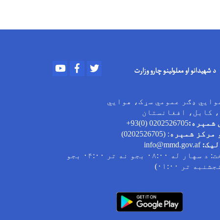
Youtube
Facebook
Twitter
د شهیدانو او معلولینو چارو وزارت
وایي ډګر عمومي سړک، هوایي
، کابل، افغانستان
 شمېره:
0202526705 (0)93+
 مرکز شمېره
: (0202526705)
لیک:
info@mmd.gov.af
ت
: د سهار له ۰۸:۰۰ بجو نه تر ۰۴:۰۰ بجو
به تر ۰۱:۰۰)