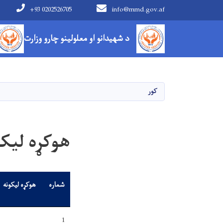
+93 0202526705
info@mmd.gov.af
Main navigation
د شهیدانو او معلولینو چارو وزارت
کور
هوکړه لیکو
شماره
هوکړه لیکونه
1