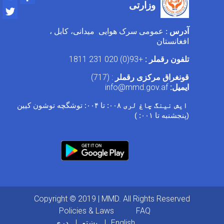
وزارتی
Twitter
آدرس
: عمومی سرک هوایی میدانی، کابل ،
افغانستان
تلفون رقملر :
+93(0) 020 231 1811
قونغراق مرکزی رقملر
: (717)
ایمیل:
info@mmd.gov.af
ایش نینگ چاغ لری
۰۰۸:
تا
۰۰۴:
توشگچه توشون کیین
(پنجشنبه تا
۰۰۱: )
Copyright © 2019 | MMD. All Rights Reserved
Footer menu
Policies & Laws
FAQ
English
پښتو
دری