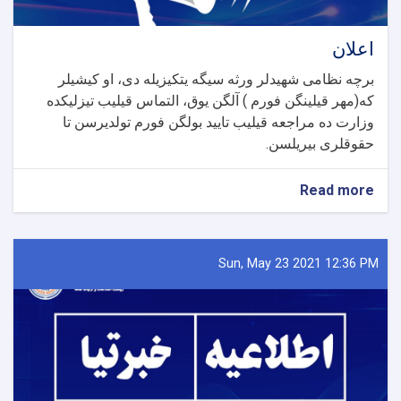
اعلان
برچه نظامی شهیدلر ورثه سیگه یتکیزیله دی، او کیشیلر
که(مهر قیلینگن فورم ) آلگن یوق، التماس قیلیب تیزلیکده
وزارت ده مراجعه قیلیب تایید بولگن فورم تولدیرسن تا
حقوقلری بیریلسن.
about
Read more
اعلان
Sun, May 23 2021 12:36 PM