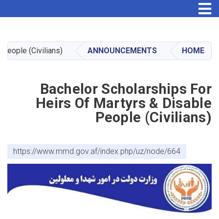
Skip
to
main
 people (Civilians)
ANNOUNCEMENTS
HOME
content
Bachelor Scholarships For
Heirs Of Martyrs & Disable
People (Civilians)
https://www.mmd.gov.af/index.php/uz/node/664