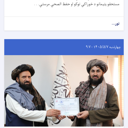
مستحقو یتیمانو د خوراکي توکو او حفظ ‌الصحې مرستې. . .
نور...
چهارشنبه ۱۴۰۵/۵/۷ - ۹:۷