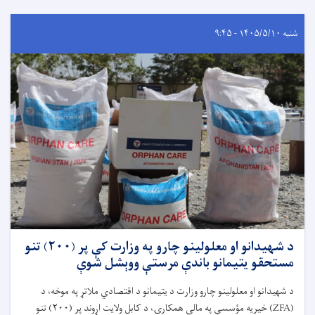
شنبه ۱۴۰۵/۵/۱۰ - ۹:۴۵
د شهیدانو او معلولینو چارو په وزارت کې پر (۲۰۰) تنو
مستحقو یتیمانو باندې مرستې ووېشل شوې
د شهیدانو او معلولینو چارو وزارت د یتیمانو د اقتصادي ملاتړ په موخه، د
(
ZFA)
خیریه مؤسسې په مالي همکارۍ، د کابل ولایت اړوند پر (
۲۰۰)
تنو