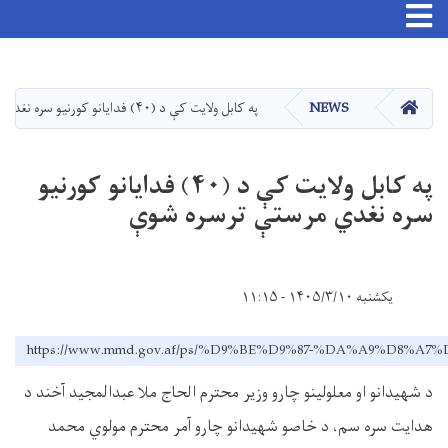
Toggle navigation
اصلي
منځپانګه
دانګل
کور
NEWS
په کابل ولایت کې د (۴۰) فدایانو کورنیو سره نغدي مرستې ترسره شوې
په کابل ولایت کې د (۴۰) فدایانو کورنیو
سره نغدي مرستې ترسره شوې
یکشنبه ۱۴۰۵/۳/۱۰ - ۱۱:۱۵
https://www.mmd.gov.af/ps/%D9%BE%D9%87-%DA%A9%
د شهیدانو او معلولینو چارو وزیر محترم الحاج ملا عبدالمجید آخند د
هدایت سره سم، د خاصو شهیدانو چارو آمر محترم مولوي محمد