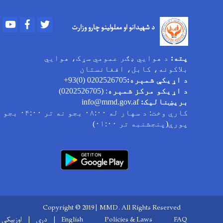
Youtube
Facebook
Twitter
د شهیدانو او معلولینو چارو وزارت
پته:
د هوایي ډګر عمومي سړک، هوایي
بلاکونه، کابل، افغانستان
د اړیکې شمېره:
0202526705 (0)93+
د اړیکو مرکز شمېره
: (0202526705)
بریښنالیک:
info@mmd.gov.af
کاري وخت
: د سهار له ۰۸:۰۰ بجو نه تر ۰۴:۰۰ بجو
پورې(پنجشنبه تر ۰۱:۰۰)
Copyright © 2019 | MMD. All Rights Reserved
Footer menu
FAQ
Policies & Laws
English
دری
اوزبیکی