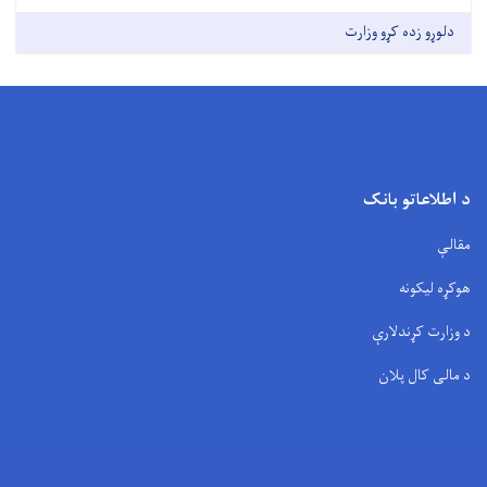
دلوړو زده کړو وزارت
د اطلاعاتو بانک
مقالې
هوکړه لیکونه
د وزارت کړندلارې
د مالی کال پلان