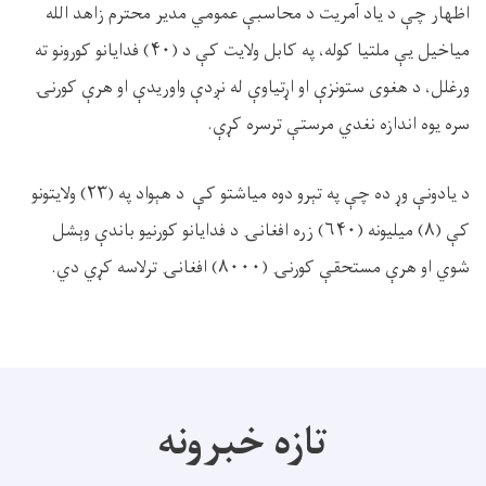
اظهار چې د یاد آمریت د محاسبې عمومي مدیر محترم زاهد الله
میاخیل یې ملتیا کوله، په کابل ولایت کې د (
۴۰)
فدایانو کورونو ته
ورغلل، د هغوی ستونزې او اړتیاوې له نږدې واوریدې او هرې کورنۍ
سره یوه اندازه نغدي مرستې ترسره کړې.
د یادونې وړ ده چې په تېرو دوه میاشتو کې د هېواد په (
۲۳)
ولایتونو
کې (
۸)
میلیونه (
۶۴۰)
زره افغانۍ د فدایانو کورنیو‌ باندې وېشل
شوي او هرې مستحقې کورنۍ (
۸۰۰۰)
افغانۍ ترلاسه کړي دي.
تازه خبرونه