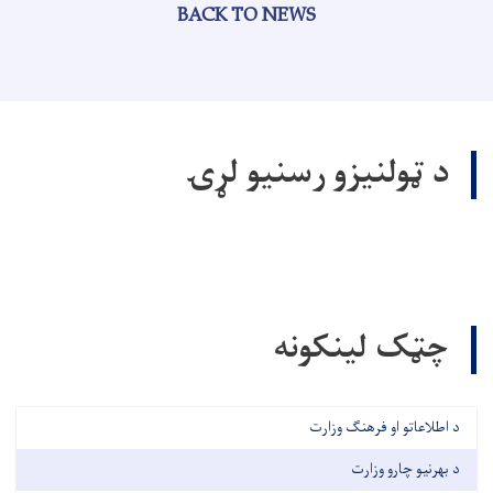
BACK TO NEWS
د ټولنيزو رسنيو لړۍ
چټک لینکونه
د اطلاعاتو او فرهنګ وزارت
د بهرنیو چارو وزارت