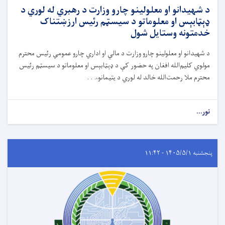
د شهیدانو او معلولینو چارو وزارت د رهبري له لوري د
ډېټابېس او معلوماتو د سیسټم رئیس ارزښتناک
خدمتونه وستایل شول
د شهیدانو او معلولینو چارو وزارت د مالي او اداري چارو عمومي رئیس محترم
مولوي کلیم‌الله افغان په حضور کې د ډېټابېس او معلوماتو د سیسټم رئیس
محترم ملا رحمت‌الله خالد له لوري د یتیمانو،. . .
نور...
پنجشنبه ۱۴۰۵/۵/۱ - ۱۱:۴۲