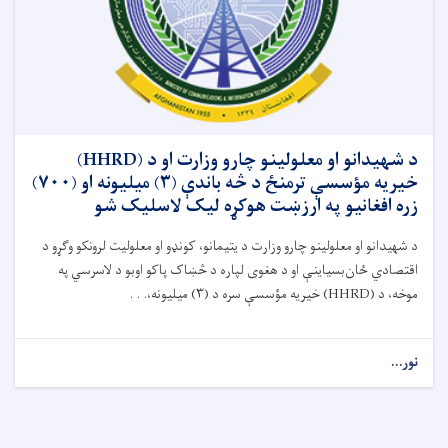
د شهیدانو او معلولینو چارو وزارت او د (HHRD)
خیریه مؤسسې ترمنځ د څه باندې (۳) میلیونه او (۷۰۰)
زره افغانیو په ارزښت هوکړه لیک لاسلیک شو
د شهیدانو او معلولینو چارو وزارت د یتیمانو، کونډو او معلولیت لرونکو وګړو د
اقتصادي ځان‌بسیاینې او د هغوی لپاره د څښاک پاکو اوبو د لاسرسي په
موخه، د (
HHRD)
خیریه مؤسسې سره د (
۳)
میلیونه،. . .
نور...