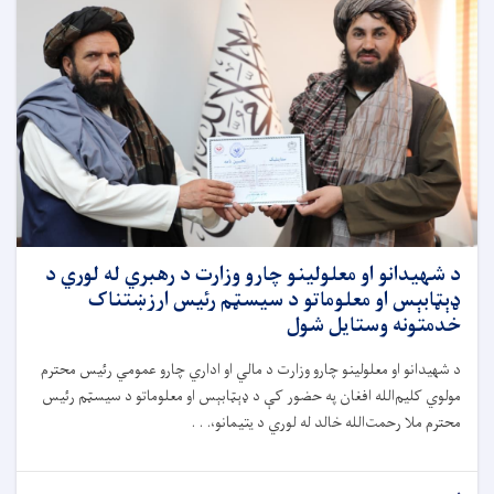
د شهیدانو او معلولینو چارو وزارت د رهبري له لوري د
ډېټابېس او معلوماتو د سیسټم رئیس ارزښتناک
خدمتونه وستایل شول
د شهیدانو او معلولینو چارو وزارت د مالي او اداري چارو عمومي رئیس محترم
مولوي کلیم‌الله افغان په حضور کې د ډېټابېس او معلوماتو د سیسټم رئیس
محترم ملا رحمت‌الله خالد له لوري د یتیمانو،. . .