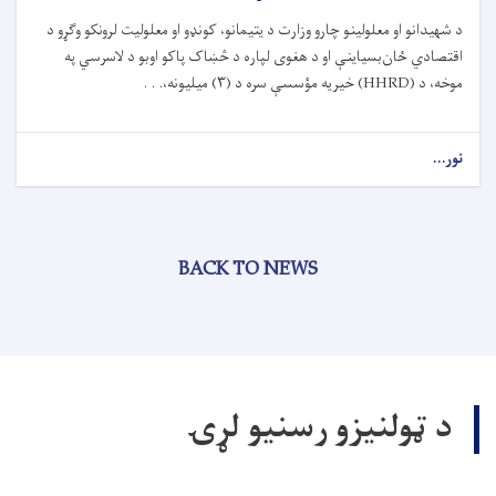
د شهیدانو او معلولینو چارو وزارت د یتیمانو، کونډو او معلولیت لرونکو وګړو د
اقتصادي ځان‌بسیاینې او د هغوی لپاره د څښاک پاکو اوبو د لاسرسي په
موخه، د (
HHRD)
خیریه مؤسسې سره د (
۳)
میلیونه،. . .
نور...
BACK TO NEWS
د ټولنيزو رسنيو لړۍ