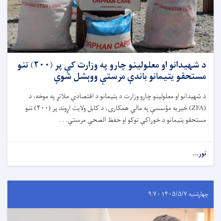
د شهیدانو او معلولینو چارو په وزارت کې پر (۲۰۰) تنو
مستحقو یتیمانو باندې مرستې ووېشل شوې
د شهیدانو او معلولینو چارو وزارت د یتیمانو د اقتصادي ملاتړ په موخه، د
(
ZFA)
خیریه مؤسسې په مالي همکارۍ، د کابل ولایت اړوند پر (
۲۰۰)
تنو
مستحقو یتیمانو د خوراکي توکو او حفظ ‌الصحې مرستې. . .
نور...
چهارشنبه ۱۴۰۵/۵/۷ - ۹:۷