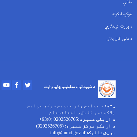
مقالې
هوکړه لیکونه
د وزارت کړندلارې
د مالی کال پلان
Youtube
Facebook
Twitter
د شهیدانو او معلولینو چارو وزارت
پته:
د هوایي ډګر عمومي سړک، هوایي
بلاکونه، کابل، افغانستان
د اړیکې شمېره:
0202526705 (0)93+
د اړیکو مرکز شمېره
: (0202526705)
بریښنالیک:
info@mmd.gov.af