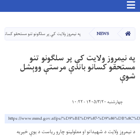
اصلي
منځپانګه
دانګل
کور
NEWS
په نیمروز ولایت کې پر سلګونو تنو مستحقو کسانو
په نیمروز ولایت کې پر سلګونو تنو
مستحقو کسانو باندې مرستې ووېشل
شوې
چهارشنبه ۱۴۰۵/۳/۲۰ - ۱۰:۲۲
https://www.mmd.gov.af/ps/%D9%BE%D9%87-%D9%86%D
د نیمروز ولایت د شهیدانو او معلولینو چارو ریاست د یوې خیریه