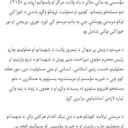
مؤسسې په مالي ملاتړ د یاد ولایت مرکز او ولسوالیو اړوند پر (
۹۱۵)
تنو مستحقو یتیمانو، کونډو او معلولیت لرونکو وګړو باندې د خوراکي
توکو مرستې ووېشلې چې په یادو مرستو کې اوړه، غوړي، وریجې او نور
خوراکي توکي شامل وو.
د مرستو د وېش پر مهال د نیمروز ولایت د شهیدانو او معلولینو چارو
رئیس محترم مولوي میراحمد منیر وویل:د شهیدانو د درنو وارثینو او
معلولینو خدمت زموږ اسلامي، انساني او ملي مسئولیت دی. موږ هڅه
کوو چې د خیریه مؤسسو او مرستندویه بنسټونو په همکارۍ د دغو
مستحقو قشرونو ستونزو ته رسېدنه وکړو او د هغوی د ژوند د ښه والي
لپاره لازمې اسانتیاوې برابرې کړو.
د مرستې ترلاسه کوونکو هم د دې نیک اقدام هرکلی وکړ، د شهیدانو
او معلولینو چارو ریاست او د خیریه مؤسسې له مسؤلینو څخه یې