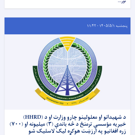
نور...
پنجشنبه ۱۴۰۵/۵/۱ - ۱۱:۴۲
د شهیدانو او معلولینو چارو وزارت او د (HHRD)
خیریه مؤسسې ترمنځ د څه باندې (۳) میلیونه او (۷۰۰)
زره افغانیو په ارزښت هوکړه لیک لاسلیک شو