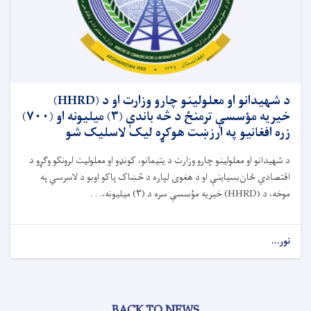
د شهیدانو او معلولینو چارو وزارت او د (HHRD)
خیریه مؤسسې ترمنځ د څه باندې (۳) میلیونه او (۷۰۰)
زره افغانیو په ارزښت هوکړه لیک لاسلیک شو
د شهیدانو او معلولینو چارو وزارت د یتیمانو، کونډو او معلولیت لرونکو وګړو د
اقتصادي ځان‌بسیاینې او د هغوی لپاره د څښاک پاکو اوبو د لاسرسي په
موخه، د (
HHRD)
خیریه مؤسسې سره د (
۳)
میلیونه،. . .
نور...
BACK TO NEWS