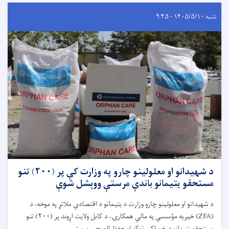
شنبه ۱۴۰۵/۵/۱۰ - ۹:۴۵
د شهیدانو او معلولینو چارو په وزارت کې پر (۲۰۰) تنو
مستحقو یتیمانو باندې مرستې ووېشل شوې
د شهیدانو او معلولینو چارو وزارت د یتیمانو د اقتصادي ملاتړ په موخه، د
(
ZFA)
خیریه مؤسسې په مالي همکارۍ، د کابل ولایت اړوند پر (
۲۰۰)
تنو
مستحقو یتیمانو د خوراکي توکو او حفظ ‌الصحې مرستې. . .