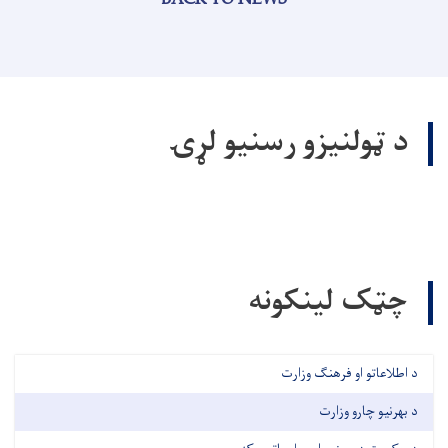
د ټولنيزو رسنيو لړۍ
چټک لینکونه
د اطلاعاتو او فرهنګ وزارت
د بهرنیو چارو وزارت