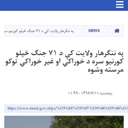
Toggle navigation
اصلي
منځپانګه
دانګل
کور
NEWS
په ننګرهار ولایت کې د ۷۱ جنګ ځپلو کورنیو سره د خوراکي او غیر خوراکي توکو مرسته وشوه
په ننګرهار ولایت کې د ۷۱ جنګ ځپلو
کورنیو سره د خوراکي او غیر خوراکي توکو
مرسته وشوه
پنجشنبه ۱۳۹۸/۷/۱۱ - ۱۱:۳۸
https://www.mmd.gov.af/ps/%D9%BE%D9%87-%D9%86%