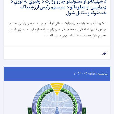
د شهیدانو او معلولینو چارو وزارت د رهبري له لوري د
ډېټابېس او معلوماتو د سیسټم رئیس ارزښتناک
خدمتونه وستایل شول
د شهیدانو او معلولینو چارو وزارت د مالي او اداري چارو عمومي رئیس محترم
مولوي کلیم‌الله افغان په حضور کې د ډېټابېس او معلوماتو د سیسټم رئیس
محترم ملا رحمت‌الله خالد له لوري د یتیمانو،. . .
نور...
پنجشنبه ۱۴۰۵/۵/۱ - ۱۱:۴۲