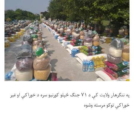
په ننګرهار ولایت کې د
۷۱
جنګ ځپلو کورنیو سره د خوراکي او غیر
خوراکي توکو مرسته وشوه