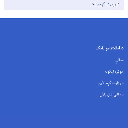
دلوړو زده کړو وزارت
د اطلاعاتو بانک
مقالې
هوکړه لیکونه
د وزارت کړندلارې
د مالی کال پلان