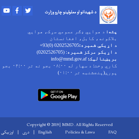
Youtube
Facebook
Twitter
د شهیدانو او معلولینو چارو وزارت
پته:
د هوایي ډګر عمومي سړک، هوایي
بلاکونه، کابل، افغانستان
د اړیکې شمېره:
0202526705 (0)93+
د اړیکو مرکز شمېره
: (0202526705)
بریښنالیک:
info@mmd.gov.af
کاري وخت
: د سهار له ۰۸:۰۰ بجو نه تر ۰۴:۰۰ بجو
پورې(پنجشنبه تر ۰۱:۰۰)
Copyright © 2019 | MMD. All Rights Reserved
Footer menu
FAQ
Policies & Laws
English
دری
اوزبیکی