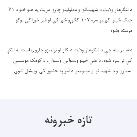
د ننګرهار ولایت د شهیدانو او معلولینو چارو امریت په هلو ځلو د
۷۱
جنګ ځپلو کورنیو سره
۱۰۷
کڅوړو خوراکي او غیر خوراکي توکو
مرسته وشوه
دغه مرسته چې د ننګرهار ولایت د کار او ټولنیزو چارو ریاست په انګړ
کې تر سره شوه، د غني خیلو ولسوالۍ ولسوال، د کومک موسسې
استازو او د شهیدانو او معلولینو د آمر په حضور کې وویشل شوې
.
تازه خبرونه