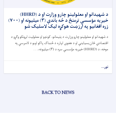
د شهیدانو او معلولینو چارو وزارت او د (HHRD)
خیریه مؤسسې ترمنځ د څه باندې (۳) میلیونه او (۷۰۰)
زره افغانیو په ارزښت هوکړه لیک لاسلیک شو
د شهیدانو او معلولینو چارو وزارت د یتیمانو، کونډو او معلولیت لرونکو وګړو د
اقتصادي ځان‌بسیاینې او د هغوی لپاره د څښاک پاکو اوبو د لاسرسي په
موخه، د (
HHRD)
خیریه مؤسسې سره د (
۳)
میلیونه،. . .
نور...
BACK TO NEWS