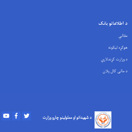
د اطلاعاتو بانک
مقالې
هوکړه لیکونه
د وزارت کړندلارې
د مالی کال پلان
Youtube
Facebook
Twitter
د شهیدانو او معلولینو چارو وزارت