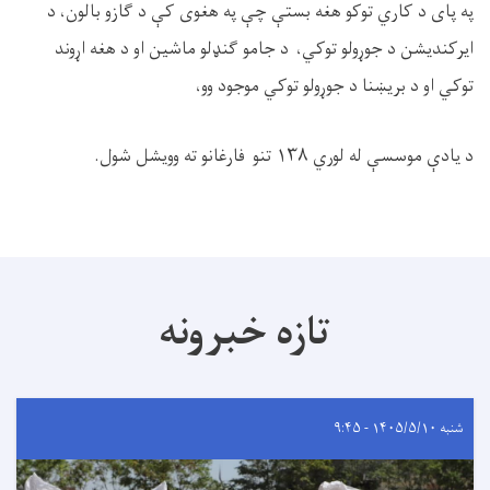
په پای د کاري توکو هغه بستې چې په هغوی کې د ګازو بالون، د
ایرکندیشن د جوړولو توکي، د جامو ګنډلو ماشین او د هغه اړوند
توکي او د بریښنا د جوړولو توکي موجود وو،
د یادې موسسې له لوري
۱۳۸
تنو فارغانو ته وویشل شول
.
تازه خبرونه
شنبه ۱۴۰۵/۵/۱۰ - ۹:۴۵