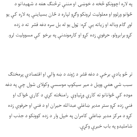
په لاره اچوونکو څخه د خوښۍ او مننې ترڅنګ هغه د شهیدانو د
ځوانو ورثوو او معلولیت لرونکو وګړو لپاره د ځان بسیاینې په لاره کې یو
لوړ ګام وباله او زیاته یې کړه: ټول یو له بل سره دغه قشر ته د زده
کړو برابرولو، حرفوي زده کړو او کارموندنې په برخو کې مسوولیت لرو
.
تر څو یادې برخې د دغه قشر د ژوند د ښه والي او اقتصادي پرمختګ
سبب شي هغې وویل د میر سیکوپ موسسې وکولای شول چې په دغه
موده کې ځوانانو ته کاري وړتیاوې رامنځته کړي د کاري ځواک او
فني زده کړو ستر مدیر ښاغلي عبدالله حیران او د فني او حرفوي زده
کړو د مرکز مدیر ښاغلي کامران په خپل وار د زده کوونکو د جذب او
شاملیدو په باب خبرې وکړې
.