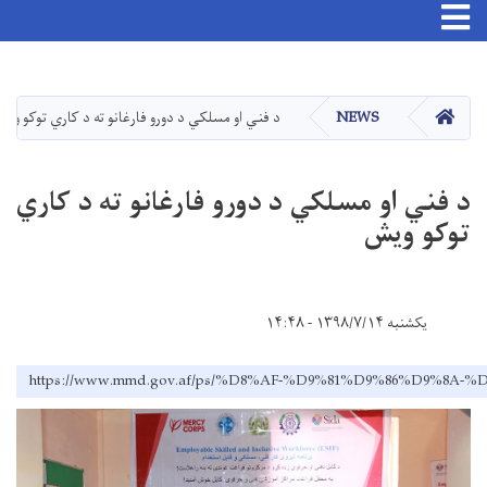
Toggle navigation
اصلي
منځپانګه
دانګل
کور
NEWS
د فني او مسلکي د دورو فارغانو ته د کاري توکو وی
د فني او مسلکي د دورو فارغانو ته د کاري
توکو ویش
یکشنبه ۱۳۹۸/۷/۱۴ - ۱۴:۴۸
https://www.mmd.gov.af/ps/%D8%AF-%D9%81%D9%86%D