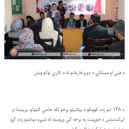
د فني او مسلکي د دورو فارغانو ته د کاري توکو ویش
د
۱۳۸
تنو زده کوونکو د بیلابیلو برخو لکه جامې ګڼډلو، بریښنا او
ایرکندیشن د جوړښت په برخه کې وروسته له شپږو میاشتو زده کړو