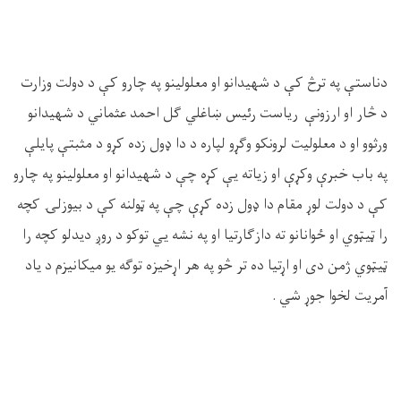
دناستې په ترڅ کې د شهیدانو او معلولینو په چارو کې د دولت وزارت
د څار او ارزونې ریاست رئیس ښاغلي ګل احمد عثماني د شهیدانو
ورثوو او د معلولیت لرونکو وګړو لپاره د دا ډول زده کړو د مثبتې پایلې
په باب خبرې وکړې او زیاته یې کړه چې د شهیدانو او معلولینو په چارو
کې د دولت لوړ مقام دا ډول زده کړې چې په ټولنه کې د بیوزلۍ کچه
را ټیټوي او ځوانانو ته دازګارتیا او په نشه یي توکو د روږ دیدلو کچه را
ټیټوي ژمن دی او اړتیا ده تر څو په هر اړخیزه توګه یو میکانیزم د یاد
آمریت لخوا جوړ شي
.