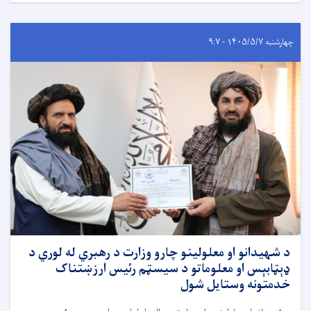
چهارشنبه ۱۴۰۵/۵/۷ - ۹:۷
د شهیدانو او معلولینو چارو وزارت د رهبري له لوري د
ډېټابېس او معلوماتو د سیسټم رئیس ارزښتناک
خدمتونه وستایل شول