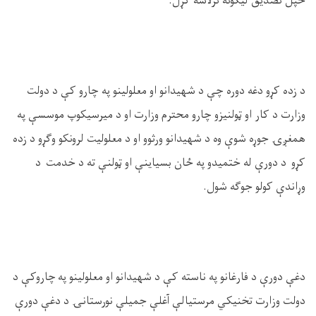
خپل تصدیق لیکونه ترلاسه کړل
.
د زده کړو دغه دوره چې د شهیدانو او معلولینو په چارو کې د دولت
وزارت د کار او ټولنیزو چارو محترم وزارت او د میرسیکوپ موسسې په
همغږۍ جوړه شوې وه د شهیدانو ورثوو او د معلولیت لرونکو وګړو د زده
کړو د دورې له ختمیدو په ځان بسیاینې او ټولنې ته د خدمت د
وړاندې کولو جوګه شول
.
دغې دورې د فارغانو په ناسته کې د شهیدانو او معلولینو په چاروکې د
دولت وزارت تخنیکي مرستیالې آغلې جمیلې نورستانۍ د دغې دورې