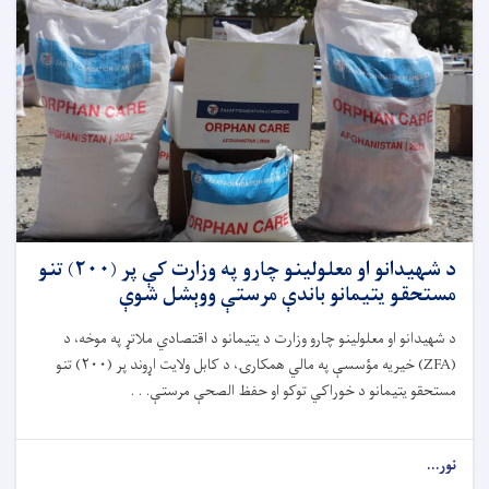
د شهیدانو او معلولینو چارو په وزارت کې پر (۲۰۰) تنو
مستحقو یتیمانو باندې مرستې ووېشل شوې
د شهیدانو او معلولینو چارو وزارت د یتیمانو د اقتصادي ملاتړ په موخه، د
(
ZFA)
خیریه مؤسسې په مالي همکارۍ، د کابل ولایت اړوند پر (
۲۰۰)
تنو
مستحقو یتیمانو د خوراکي توکو او حفظ ‌الصحې مرستې. . .
نور...