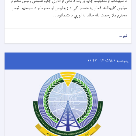
د شهیدانو او معلولینو چارو وزارت د مالي او اداري چارو عمومي رئیس محترم
مولوي کلیم‌الله افغان په حضور کې د ډېټابېس او معلوماتو د سیسټم رئیس
محترم ملا رحمت‌الله خالد له لوري د یتیمانو،. . .
نور...
پنجشنبه ۱۴۰۵/۵/۱ - ۱۱:۴۲