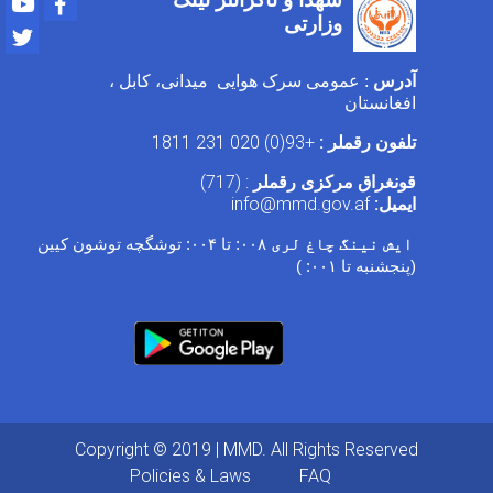
وزارتی
Twitter
آدرس
: عمومی سرک هوایی میدانی، کابل ،
افغانستان
تلفون رقملر :
+93(0) 020 231 1811
قونغراق مرکزی رقملر
: (717)
ایمیل:
info@mmd.gov.af
ایش نینگ چاغ لری
۰۰۸:
تا
۰۰۴:
توشگچه توشون کیین
(پنجشنبه تا
۰۰۱: )
Copyright © 2019 | MMD. All Rights Reserved
Footer menu
Policies & Laws
FAQ