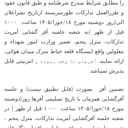
را مطابق شرایط مندرج شرطنامه و طبق قانون عقود
و طرزالعمل تدارکات طورسربسته
ازتاریخ نشراعلان
الی{روز دوشنبه
مورخ ۱۸/جوزا/۱۴۰۵ ساعت ۱۰:۰۰
قبل از ظهر }به شعبه جلسه آفر گشایی آمریت
تدارکات
،
منزل پنجم، تعمیر وزارت امور شهداء و
معلولین
واقع ایستگاه قلعه خیاط سرک میدان هوائی
،
ارائه نمایند
,
آفرهای نا
وقت رسیده و
انترنیتی
قابل
پذیرش نمی­باشد.
تضمین آفر بصورت {قابل تطبیق نیست} و جلسه
آفرگشایی هم­زمان با تاریخ تسلیمی آفرها روز{دوشنبه
مورخ ۱۸/جوزا/۱۴۰۵ ساعت ۱۰:۰۰ قبل از ظهر }
در
شعبه جلسه آفرگشایی آمریت تدارکات
،
منزل پنجم ،
تعمیر وزارت امور شهداء و معلولین
واقع ایستگاه قلعه