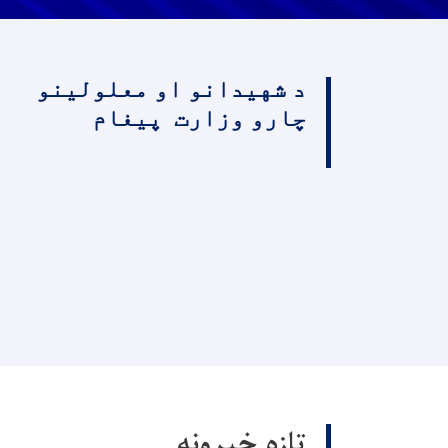
د شهیدانو او معلولینو
چارو وزارت پیغام
تازه خبرونه