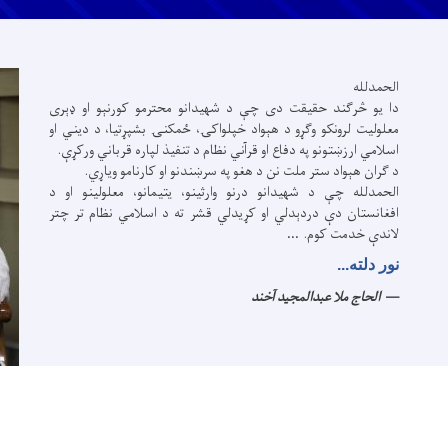
الحمدلله
دا یو څرګند حقیقت دی چې د شهیدانو محترمو کورنېو او ډېرى
معلولیت لرونکو وګړو د هېواد خپلواکۍ، ځمکنۍ بشپړتیا، د دیني او
اسلامي ارزښتونو په دفاع او قرآني نظام د تنفیذ لپاره قرباني ورکړې.
د ګران هېواد ستر ملت نن د هغو په سرښندنو او کارنامو ویاړي.
الحمدلله چې د شهیدانو درنو وارثینو، یتیمانو، معلولینو او د
افغانستان دې دردېدلي او کړیدلي قشر ته د اسلامي نظام تر چتر
لاندې خدمت کوم.
...
نور دلته...
الحاج ملا عبدالمجید آخند