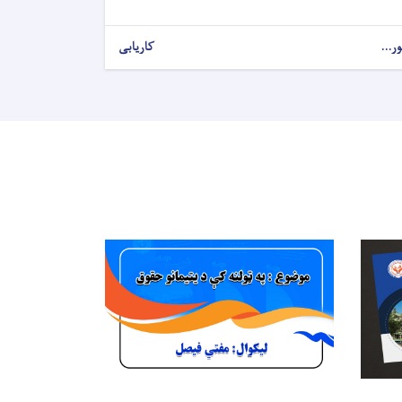
ور...
کاریابی
نورې خپرونې