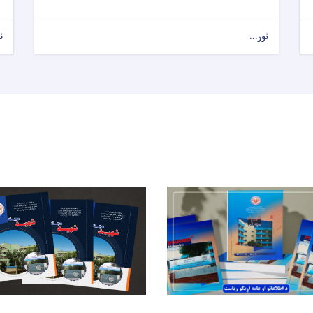
نور...
ن