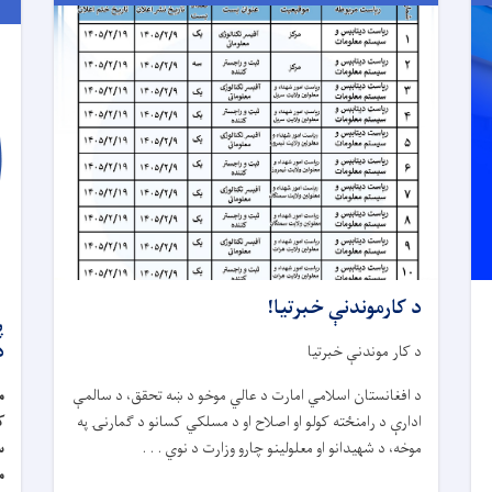
د کارموندنې خبرتیا!
پ
د
د کار موندنې خبرتیا
د افغانستان اسلامي امارت د عالي موخو د ښه تحقق، د سالمې
م
ادارې د رامنځته کولو او اصلاح او د مسلکي کسانو د ګمارنۍ په
ک
موخه، د شهیدانو او معلولینو چارو وزارت د نوي . . .
س
م