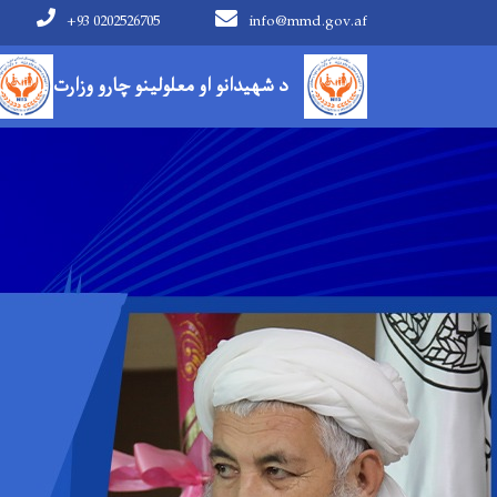
+93 0202526705
info@mmd.gov.af
Main navigation
د شهیدانو او معلولینو چارو وزارت