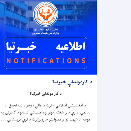
د کارموندنې خبرتیا!
د کار موندنې خبرتیا!
د افغانستان اسلامي امارت د عالي موخو د ښه تحقق، د
سالمې ادارې د رامنځته کولو او د مسلکي کسانو د ګمارنۍ په
موخه، د شهیدانو او معلولینو چارو وزارت د نوي برېښنایي . . .