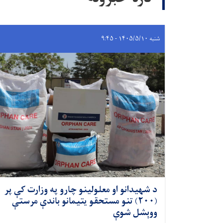
شنبه ۱۴۰۵/۵/۱۰ - ۹:۴۵
د شهیدانو او معلولینو چارو په وزارت کې پر
(۲۰۰) تنو مستحقو یتیمانو باندې مرستې
ووېشل شوې