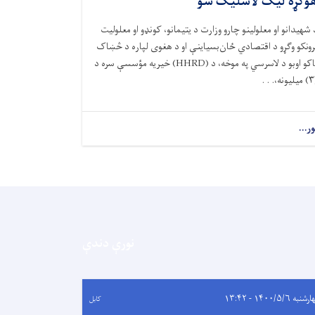
وکړه لیک لاسلیک شو
 شهیدانو او معلولینو چارو وزارت د یتیمانو، کونډو او معلولیت
رونکو وګړو د اقتصادي ځان‌بسیاینې او د هغوی لپاره د څښاک
اکو اوبو د لاسرسي په موخه، د (
HHRD)
خیریه مؤسسې سره د
۳)
میلیونه،. . .
ور...
نورې دندې
به ۱۴۰۰/۵/۶ - ۱۳:۴۲
کابل