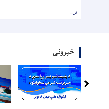
نور...
خپرونې