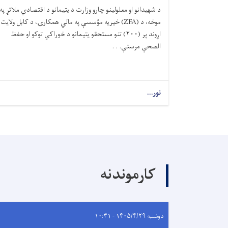
د شهیدانو او معلولینو چارو وزارت د یتیمانو د اقتصادي ملاتړ په
موخه، د (
ZFA)
خیریه مؤسسې په مالي همکارۍ، د کابل ولایت
اړوند پر (
۲۰۰)
تنو مستحقو یتیمانو د خوراکي توکو او حفظ
‌الصحې مرستې. . .
نور...
کارموندنه
دوشنبه ۱۴۰۵/۴/۲۹ - ۱۰:۳۱