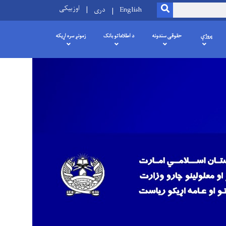
اوزبیکی
SEARCH
English
دری
پروژې
حقوقی سندونه
د اطلاعاتو بانک
زمونږ سره اړیکه