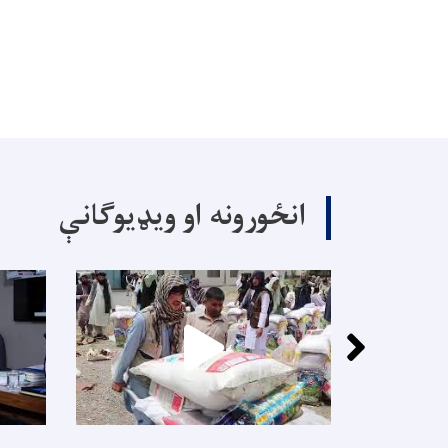
انځورونه او ویډیوګانې