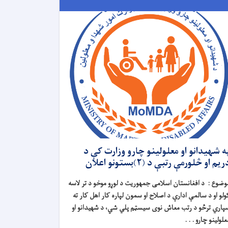
ه شهیدانو او معلولینو چارو وزارت کې د
ریم او څلورمې رتبې د (۲)بستونو اعلان
وضوع :
د افغانستان اسلامی جمهوریت د لوړو موخو د تر لاسه
ولو او د سالمې ادارې د اصلاح او سمون لپاره کار اهل کار ته
پاري ترڅو د رتب معاش نوی سیسټم پلي شي، د شهیدانو او
علولینو چارو . . .