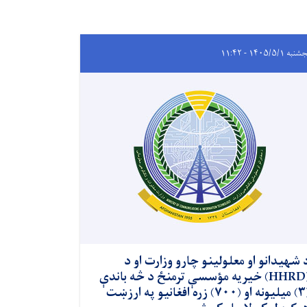
نور دلته
ه ۱۴۰۵/۵/۱ - ۱۱:۴۲
 شهیدانو او معلولینو چارو وزارت او د
(HHRD) خیریه مؤسسې ترمنځ د څه باندې
(۳) میلیونه او (۷۰۰) زره افغانیو په ارزښت