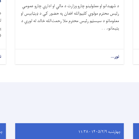
ه
د شهیدانو او معلولینو چارو وزارت د مالي او اداري چارو عمومي
د
رئیس محترم مولوي کلیم‌الله افغان په حضور کې د ډېټابېس او
ل
معلوماتو د سیسټم رئیس محترم ملا رحمت‌الله خالد له لوري د
پ
یتیمانو،. . .
(
نور...
ن
چهارشنبه ۱۴۰۵/۲/۹ - ۱۱:۳۸
چهارشن