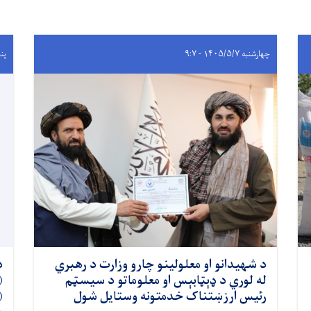
چهارشنبه ۱۴۰۵/۵/۷ - ۹:۷
پنجشنب
د شهیدانو او معلولینو چارو وزارت د رهبري
د
له لوري د ډېټابېس او معلوماتو د سیسټم
رئیس ارزښتناک خدمتونه وستایل شول