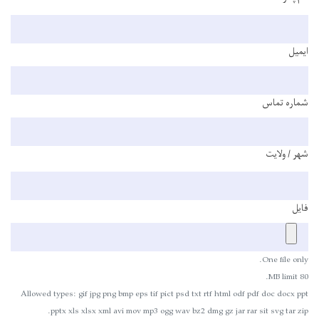
ایمیل
شماره تماس
شهر / ولایت
فایل
One file only.
80 MB limit.
Allowed types: gif jpg png bmp eps tif pict psd txt rtf html odf pdf doc docx ppt
pptx xls xlsx xml avi mov mp3 ogg wav bz2 dmg gz jar rar sit svg tar zip.