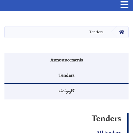
اصلي
منځپانګه
دانګل
کور
Tenders
منوی اطلاعیه
Announcements
Tenders
کارموندنه
Tenders