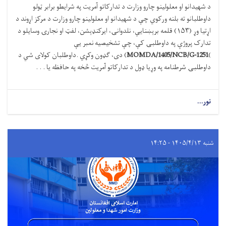
د شهیدانو او معلولینو چارو وزارت د تدارکاتو آمریت په شرایطو برابر ټولو
داوطلبانو ته بلنه ورکوي چې د شهیدانو او معلولینو چارو وزارت د مرکز اړوند د
اړتیا وړ (
۱۵۳)
قلمه برېښنایي، نلدوانۍ، ایرکنډېشن، لفټ او نجارۍ وسایلو د
تدارک پروژې په داوطلبۍ کې، چې تشخیصیه نمبر یې
(
MOMDA/1405/NCB/G-1251
)
دی، ګډون وکړي
.
داوطلبان کولای شي د
داوطلبۍ شرطنامه په وړیا ډول د تدارکاتو آمریت څخه په حافظه یا . . .
نور...
شنبه ۱۴۰۵/۴/۱۳ - ۱۴:۲۵