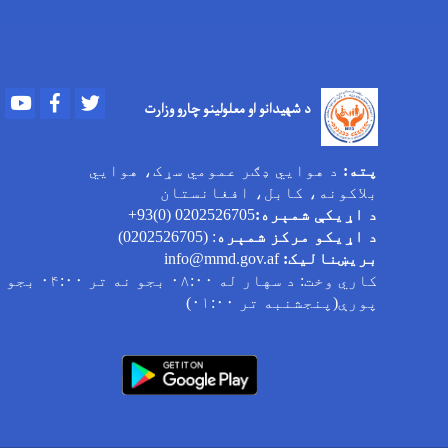
Youtube
Facebook
Twitter
د شهیدانو او معلولینو چارو وزارت
پته:
د هوایي ډګر عمومي سړک، هوایي
بلاکونه، کابل، افغانستان
د اړیکې شمېره:
0202526705 (0)93+
د اړیکو مرکز شمېره
: (0202526705)
بریښنالیک:
info@mmd.gov.af
کاري وخت
: د سهار له ۰۸:۰۰ بجو نه تر ۰۴:۰۰ بجو
پورې(پنجشنبه تر ۰۱:۰۰)