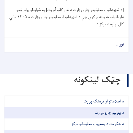
{د شهیدانو او معلولینو چارو وزارت د تدارکاتو آمریت} په شرایطو برابر ټولو
داوطلبانو ته بلنه ورکوي چې د شهیدانو او معلولینو چارو وزارت د ۱۴۰۵ مالي
کال لپاره د مرکز د . . .
نور...
چټک لینکونه
د اطلاعاتو او فرهنګ وزارت
د بهرنیو چارو وزارت
د حکومت د رسنیو او معلوماتو مرکز