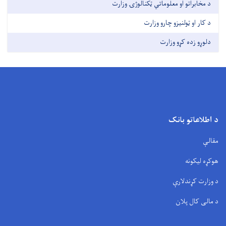
د مخابراتو او معلوماتي ټکنالوژۍ وزارت
د کار او ټولنیزو چارو وزارت
دلوړو زده کړو وزارت
د اطلاعاتو بانک
مقالې
هوکړه لیکونه
د وزارت کړندلارې
د مالی کال پلان