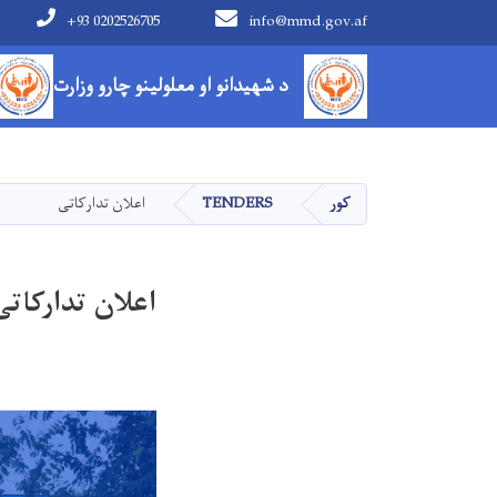
+93 0202526705
info@mmd.gov.af
Main navigation
د شهیدانو او معلولینو چارو وزارت
کور
TENDERS
اعلان تدارکاتی
اعلان تدارکاتی