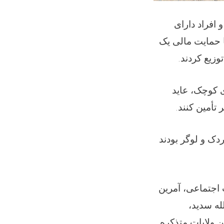
 افراد دارای
ا حمایت مالی یک
توزیع کردند
ی کوچک، عاید
ر تأمین کنند
ردک و لوگر بودند
 اجتماعی، آمرین
لله سدید
ن ولایات متذکره