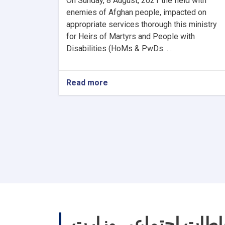
On Sunday, 8 August, 2021 the field with
enemies of Afghan people, impacted on
appropriate services thorough this ministry
for Heirs of Martyrs and People with
Disabilities (HoMs & PwDs. . .
Read more
about
The
Leadership
Council
Meeting
of
Ministry
of
Martyrs
and
Disabled
Affairs
(MoMDA)
was
باطات اجتماعی وزارت
held