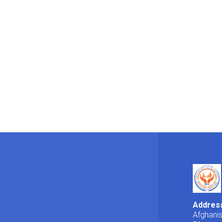
Addres
Afghani