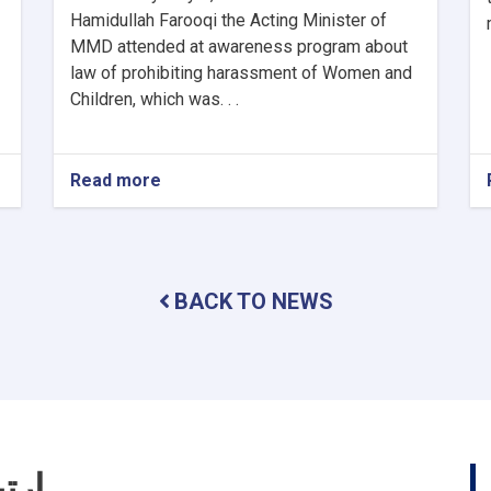
Hamidullah Farooqi the Acting Minister of
MMD attended at awareness program about
law of prohibiting harassment of Women and
Children, which was. . .
Read more
about
An
awareness
program
was
held
BACK TO NEWS
about
law
of
prohibiting
harassment
of
women
and
ارت
children