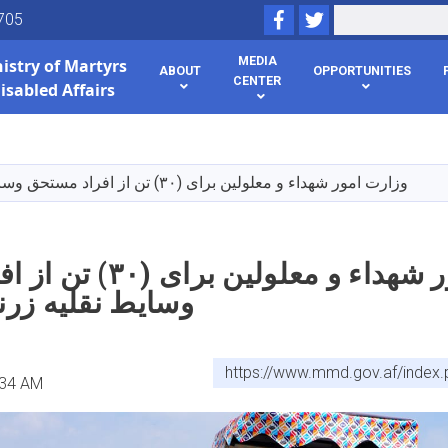
Facebook
Twitter
Search
705
MEDIA
istry of
Martyrs
ABOUT
OPPORTUNITIES
CENTER
isabled Affairs
Skip
to
main
وزارت امور شهداء و معلولین برای (۳۰) تن از افراد مستحق وسایط نقلیه زرنج توزیع کرد
content
وزارت امور شهداء و معلول
وسایط نقلیه زرنج
https://www.mmd.gov.af/index
:34 AM