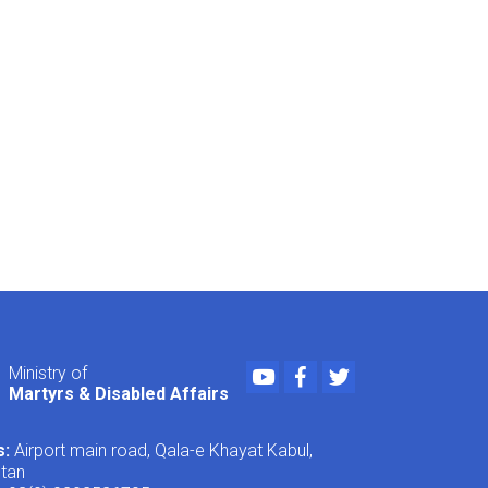
Youtube
Facebook
Twitter
Ministry of
Martyrs & Disabled Affairs
s:
Airport main road, Qala-e Khayat Kabul,
stan