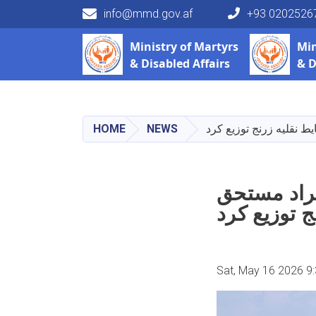
info@mmd.gov.af
+93 0202526
Main navigation
Ministry of
Martyrs
Min
& Disabled Affairs
& D
HOME
NEWS
ین برای (۳۰) تن از افراد مستحق
 توزیع کرد
Sat, May 16 2026 9