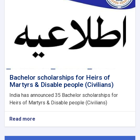
Submitted
to
the
MHE
Bachelor scholarships for Heirs of
Martyrs & Disable people (Civilians)
India has announced 35 Bachelor scholarships for
Heirs of Martyrs & Disable people (Civilians)
Read more
about
Bachelor
scholarships
for