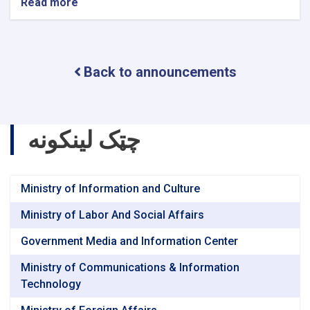
Read more
about
Bachelor
Scholarships
for
Heirs
Back to announcements
of
Military
Martyrs
چټک لینکونه
Ministry of Information and Culture
Ministry of Labor And Social Affairs
Government Media and Information Center
Ministry of Communications & Information
Technology