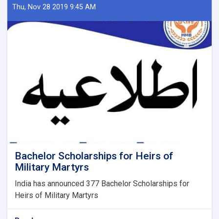
Heirs
Thu, Nov 28 2019 9:45 AM
of
Martyrs
&
Disable
people
(Civilians)
Bachelor Scholarships for Heirs of
Military Martyrs
India has announced 377 Bachelor Scholarships for
Heirs of Military Martyrs