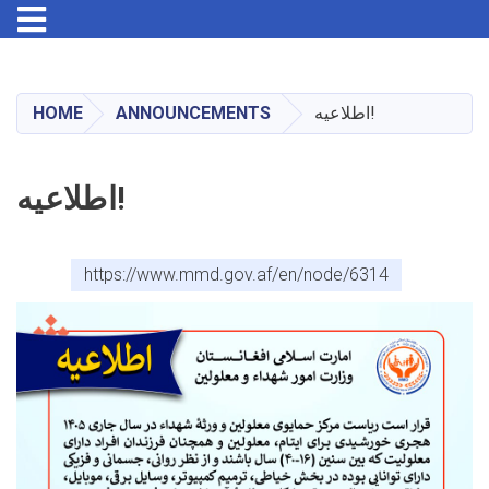
Toggle navigation
Skip
to
main
HOME
ANNOUNCEMENTS
اطلاعیه!
content
اطلاعیه!
https://www.mmd.gov.af/en/node/6314