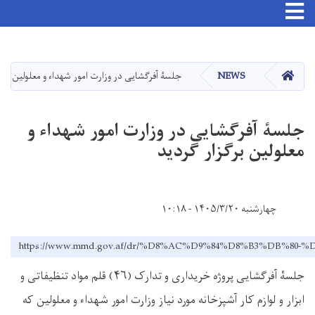
Toggle navigation
Skip
to
main
صفحه اصلی
NEWS
جلسۀ آفرگشایی در وزارت امور شهداء و معلولین برگز
content
جلسۀ آفرگشایی در وزارت امور شهداء و
معلولین برگزار گردید
چهارشنبه ۱۴۰۵/۳/۲۰ - ۱۰:۱۸
https://www.mmd.gov.af/dr/%D8%AC%D9%84%D8%B3%D
جلسۀ آفرگشایی پروژه خریداری و تدارک (
۴۶)
قلم مواد تنظیفاتی و
ابزار و لوازم کار آشپزخانه مورد نیاز وزارت امور شهداء و معلولین که